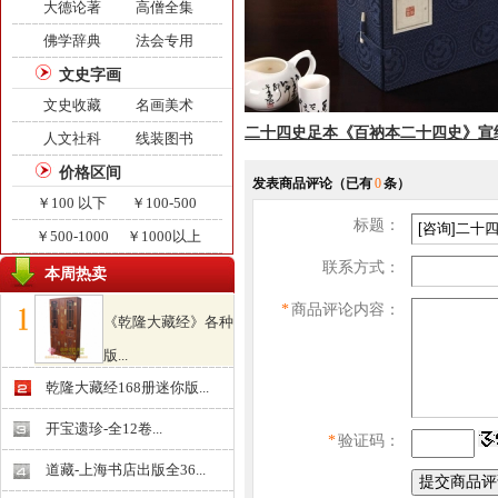
大德论著
高僧全集
佛学辞典
法会专用
文史字画
文史收藏
名画美术
二十四史足本《百衲本二十四史》宣纸2
人文社科
线装图书
价格区间
发表商品评论
（已有
0
条）
￥100 以下
￥100-500
标题：
￥500-1000
￥1000以上
联系方式：
本周热卖
*
商品评论内容：
《乾隆大藏经》各种
版...
￥0.000
乾隆大藏经168册迷你版...
开宝遗珍-全12卷...
*
验证码：
道藏-上海书店出版全36...