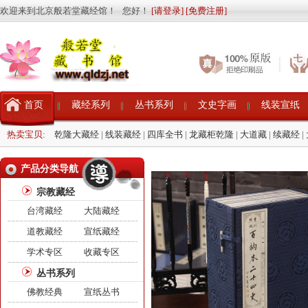
欢迎来到北京般若堂藏经馆！ 您好！
[请登录]
[免费注册]
首页
藏经系列
丛书系列
文史字画
线装宣纸
热卖宝贝:
乾隆大藏经
|
线装藏经
|
四库全书
|
龙藏柜乾隆
|
大道藏
|
续藏经
|
产品分类导航
宗教藏经
台湾藏经
大陆藏经
道教藏经
宣纸藏经
学术专区
收藏专区
丛书系列
佛教经典
宣纸丛书