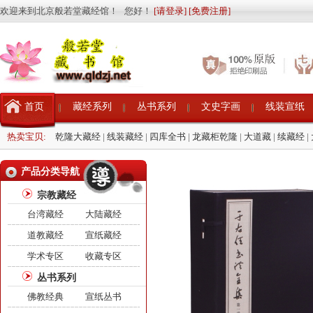
欢迎来到北京般若堂藏经馆！ 您好！
[请登录]
[免费注册]
首页
藏经系列
丛书系列
文史字画
线装宣纸
热卖宝贝:
乾隆大藏经
|
线装藏经
|
四库全书
|
龙藏柜乾隆
|
大道藏
|
续藏经
|
产品分类导航
宗教藏经
台湾藏经
大陆藏经
道教藏经
宣纸藏经
学术专区
收藏专区
丛书系列
佛教经典
宣纸丛书