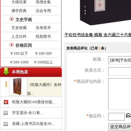
大德论著
高僧全集
佛学辞典
法会专用
文史字画
文史收藏
名画美术
于右任书法全集 线装 全六函三十六册
人文社科
线装图书
价格区间
发表商品评论
（已有
0
条）
￥100 以下
￥100-500
标题：
￥500-1000
￥1000以上
联系方式：
本周热卖
*
商品评论内容：
《乾隆大藏经》各种
版...
￥0.000
乾隆大藏经168册迷你版...
开宝遗珍-全12卷...
*
验证码：
道藏-上海书店出版全36...