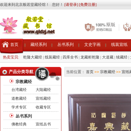
欢迎来到北京般若堂藏经馆！ 您好！
[请登录]
[免费注册]
首页
藏经系列
丛书系列
文史字画
线装宣纸
热卖宝贝:
乾隆大藏经
|
线装藏经
|
四库全书
|
龙藏柜乾隆
|
大道藏
|
续藏经
|
产品分类导航
当前位置：
首页
>>
宗教藏经
>>
宣纸
宗教藏经
台湾藏经
大陆藏经
道教藏经
宣纸藏经
学术专区
收藏专区
丛书系列
佛教经典
宣纸丛书