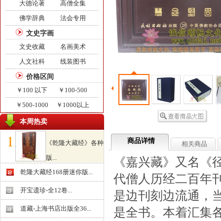
大德论著
高僧全集
佛学辞典
法会专用
文史字画
文史收藏
名画美术
人文社科
线装图书
价格区间
￥100 以下
￥100-500
￥500-1000
￥1000以上
本周热卖
商品详情
《乾隆大藏经》各种
相关商品
版...
《嘉兴藏》又名《
￥0.000
乾隆大藏经168册迷你版...
代僧人历经二百年
开宝遗珍-全12卷...
是边刊刻边流通，
道藏-上海书店出版全36...
是全书。本着汇集