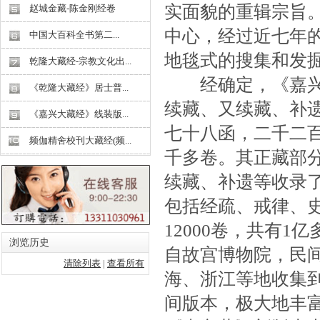
实面貌的重辑宗旨
赵城金藏-陈金刚经卷
中心，经过近七年
中国大百科全书第二...
地毯式的搜集和发
乾隆大藏经-宗教文化出...
经确定，《嘉兴藏
《乾隆大藏经》居士普...
续藏、又续藏、补
《嘉兴大藏经》线装版...
七十八函，二千二
频伽精舍校刊大藏经(频...
千多卷。其正藏部
续藏、补遗等收录
包括经疏、戒律、史
12000卷，共有
浏览历史
自故宫博物院，民
清除列表
|
查看所有
海、浙江等地收集
间版本，极大地丰富