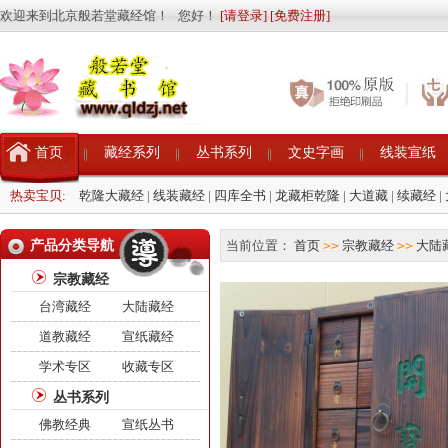
欢迎来到北京般若堂藏经馆！ 您好！
[请登录]
[免费注册]
首页
藏经系列
丛书系列
文史字画
线装宣纸
热卖宝贝:
乾隆大藏经
|
线装藏经
|
四库全书
|
龙藏柜乾隆
|
大道藏
|
续藏经
|
产品分类导航
当前位置：
首页
>>
宗教藏经
>>
大陆
宗教藏经
台湾藏经
大陆藏经
道教藏经
宣纸藏经
学术专区
收藏专区
丛书系列
佛教经典
宣纸丛书