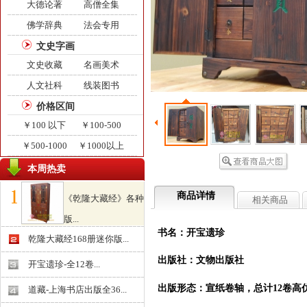
大德论著
高僧全集
佛学辞典
法会专用
文史字画
文史收藏
名画美术
人文社科
线装图书
价格区间
￥100 以下
￥100-500
￥500-1000
￥1000以上
本周热卖
商品详情
《乾隆大藏经》各种
相关商品
版...
书名：开宝
￥0.000
乾隆大藏经168册迷你版...
出版社：文物出
开宝遗珍-全12卷...
出版形态：宣纸卷轴，总计
12
卷
高
道藏-上海书店出版全36...