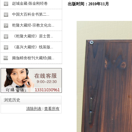
赵城金藏-陈金刚经卷
出版时间：
2010
年
11
月
中国大百科全书第二...
乾隆大藏经-宗教文化出...
《乾隆大藏经》居士普...
《嘉兴大藏经》线装版...
频伽精舍校刊大藏经(频...
浏览历史
清除列表
|
查看所有